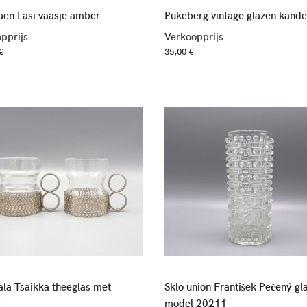
aen Lasi vaasje amber
Pukeberg vintage glazen kande
pprijs
Verkoopprijs
€
35,00 €
ttala Tsaikka theeglas met
Sklo union František Pečený gl
r
model 20211