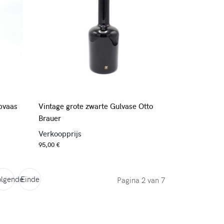
lpvaas
Vintage grote zwarte Gulvase Otto
Brauer
Verkoopprijs
95,00 €
olgende
Einde
Pagina 2 van 7