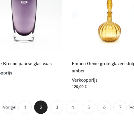
e Krosno paarse glas vaas
Empoli Genie grote glazen sto
amber
pprijs
Verkoopprijs
120,00 €
Vorige
1
2
3
4
5
6
7
V