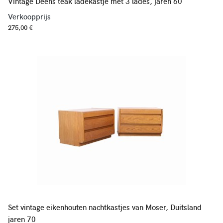
Vintage Deens teak ladekastje met 3 lades, jaren 60
Verkoopprijs
275,00 €
Set vintage eikenhouten nachtkastjes van Moser, Duitsland
jaren 70