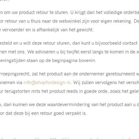
n om uw product retour te sturen. U krijgt dan het volledige orderb
or retour van u thuis naar de webwinkel zijn voor eigen rekening. D
e vervoerder en is afhankelijk van het gewicht.
esteld en u wilt deze retour sturen, dan kunt u bijvoorbeeld conta
men met ons. We adviseren u bij twijfel eerst langs te komen in de
eningstijden staan op de beginpagina bovenin.
rroepingsrecht, zal het product aan de ondernemer geretourneerd
 opnemen via
info@shopfordesign.nl
. Wij zullen vervolgens het vers
 terugstorten mits het product reeds in goede orde, zoals het gelev
jn, dan kunnen we deze waardevermindering van het product aan u 
or dat deze bij een retour goed verpakt is.