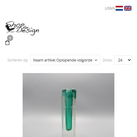
LOGIN
0
Sorteren op
Naam artikel Oplopende volgorde
Show: