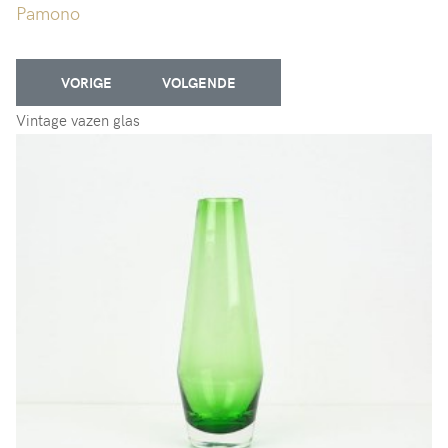
Pamono
VORIG ARTIKEL: VINTAGE DESIGN KAST
VOLGENDE ARTIKEL: TWEEDEHANDS VINTA
VORIGE
VOLGENDE
Vintage vazen glas