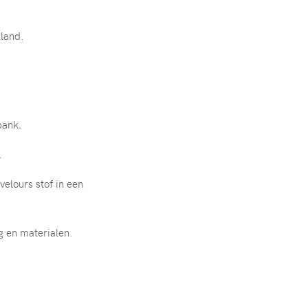
land.
bank.
.
velours stof in een
g en materialen.