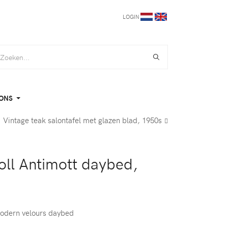
LOGIN
ONS
Vintage teak salontafel met glazen blad, 1950s
ll Antimott daybed,
odern velours daybed