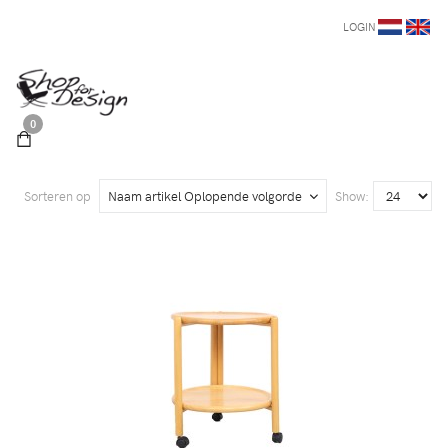
LOGIN
0
Sorteren op
Naam artikel Oplopende volgorde
Show: