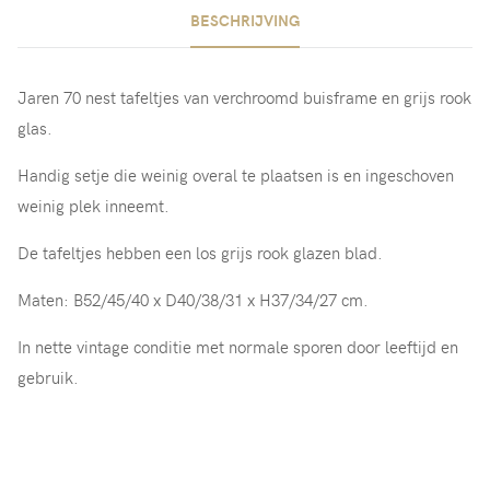
BESCHRIJVING
Jaren 70 nest tafeltjes van verchroomd buisframe en grijs rook
glas.
Handig setje die weinig overal te plaatsen is en ingeschoven
weinig plek inneemt.
De tafeltjes hebben een los grijs rook glazen blad.
Maten: B52/45/40 x D40/38/31 x H37/34/27 cm.
In nette vintage conditie met normale sporen door leeftijd en
gebruik.