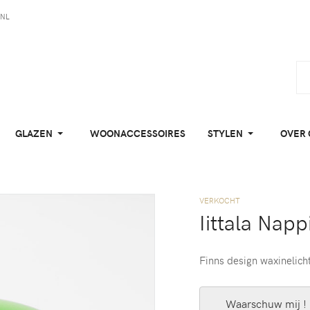
NL
GLAZEN
WOONACCESSOIRES
STYLEN
OVER 
VERKOCHT
Iittala Nap
Finns design waxinelic
Waarschuw mij !