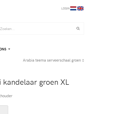
LOGIN
ONS
Arabia teema serveerschaal groen
pi kandelaar groen XL
hthouder