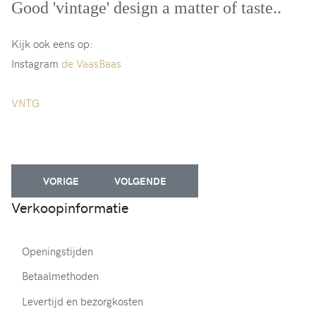
Good 'vintage' design a matter of taste..
Kijk ook eens op:
Instagram
de VaasBaas
VNTG
VORIG ARTIKEL: VINTAGE MEUBEL WINKEL CASTRICUM HEE
VOLGENDE ARTIKEL: VINTAGE VAZEN GLA
VORIGE
VOLGENDE
Verkoopinformatie
Openingstijden
Betaalmethoden
Levertijd en bezorgkosten