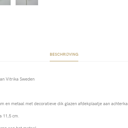
BESCHRIJVING
van Vitrika Sweden
um en metaal met decoratieve dik glazen afdekplaatje aan achterka
a 11,5 cm.
poren aan het metaal.