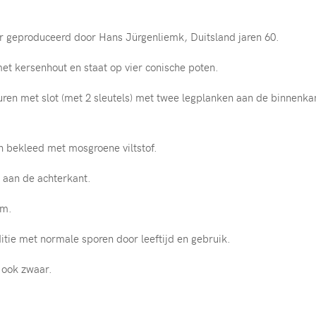
ir geproduceerd door Hans Jürgenliemk, Duitsland jaren 60.
met kersenhout en staat op vier conische poten.
uren met slot (met 2 sleutels) met twee legplanken aan de binnenkan
n bekleed met mosgroene viltstof.
t aan de achterkant.
cm.
itie met normale sporen door leeftijd en gebruik.
 ook zwaar.