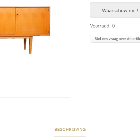
Waarschuw mij !
Voorraad: 0
Stel een vraag over dit artik
BESCHRIJVING