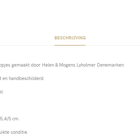
BESCHRIJVING
rdopjes gemaakt door Helen & Mogens Lyholmer Denemarken.
t en handbeschilderd.
el.
 5,4/5 cm.
uikte conditie.