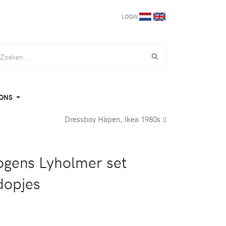
LOGIN
ONS
Dressboy Häpen, Ikea 1980s
ogens Lyholmer set
dopjes