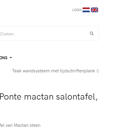
LOGIN
ONS
Teak wandsysteem met tijdschriftenplank
onte mactan salontafel,
fel van Mactan steen