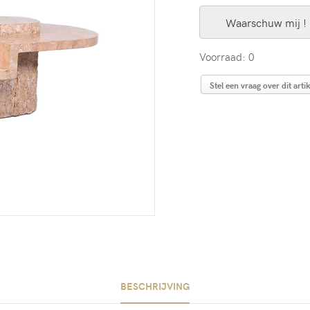
Waarschuw mij !
Voorraad: 0
Stel een vraag over dit artik
BESCHRIJVING