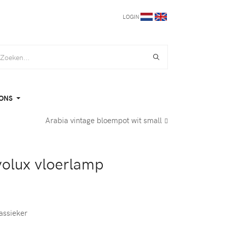
LOGIN
ONS
Arabia vintage bloempot wit small
volux vloerlamp
assieker