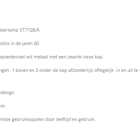
vloerlamp ST7128/A
tra in de jaren 60.
epoedercoat wit metaal met een zwarte losse kap.
ingen, 1 boven en 3 onder de kap afzonderlijk oftegelijk in en uit te
 design.
cm.
rmale gebruikssporen door leeftijd en gebruik.