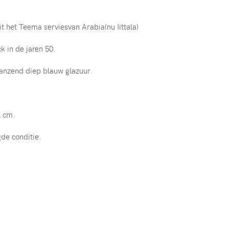
it het Teema serviesvan Arabia(nu Iittala)
 in de jaren 50.
nzend diep blauw glazuur.
2 cm.
de conditie.