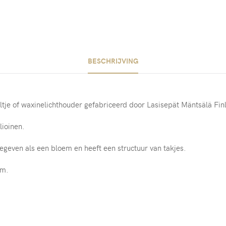
BESCHRIJVING
ltje of waxinelichthouder gefabriceerd door
Lasisepät Mäntsälä Fin
lioinen.
egeven als een bloem en heeft een structuur van takjes.
cm.