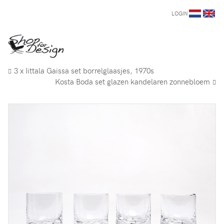
LOGIN
3 x Iittala Gaissa set borrelglaasjes, 1970s
Kosta Boda set glazen kandelaren zonnebloem