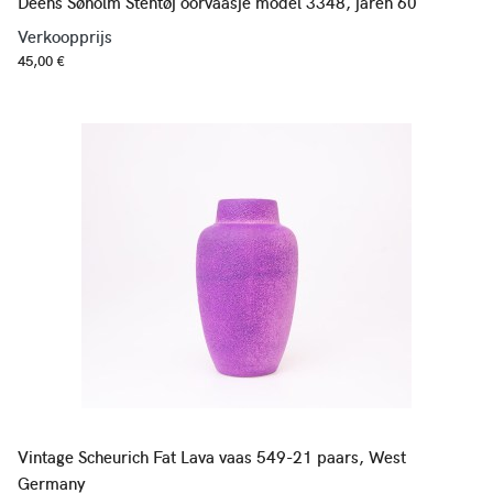
Deens Søholm Stentøj oorvaasje model 3348, jaren 60
Verkoopprijs
45,00 €
Vintage Scheurich Fat Lava vaas 549-21 paars, West
Germany