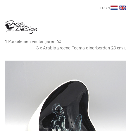
LOGIN
Porseleinen veulen jaren 60
3 x Arabia groene Teema dinerborden 23 cm