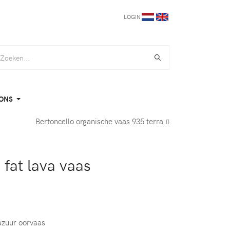
LOGIN
ONS
Bertoncello organische vaas 935 terra
fat lava vaas
lazuur oorvaas